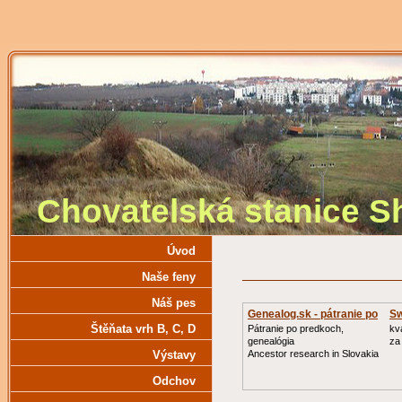
Chovatelská stanice 
Úvod
Naše feny
Náš pes
Genealog.sk - pátranie po
Sw
Štěňata vrh B‚ C‚ D
Pátranie po predkoch,
kv
genealógia
za
Výstavy
Ancestor research in Slovakia
Odchov