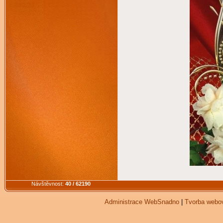
Návštěvnost:
40 / 62190
Administrace WebSnadno
|
Tvorba webo