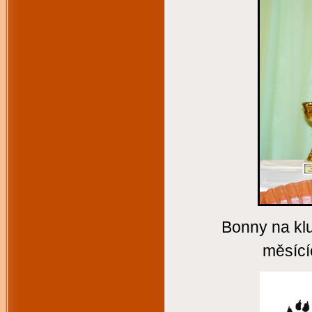
Bonny na klu
měsíc