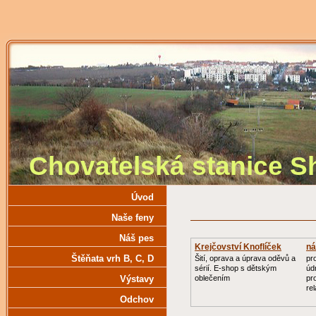
Chovatelská stanice 
Úvod
Naše feny
Náš pes
Krejčovství Knoflíček
ná
za
Štěňata vrh B‚ C‚ D
Šití, oprava a úprava oděvů a
pr
sérií. E-shop s dětským
úd
Výstavy
oblečením
pr
re
Odchov