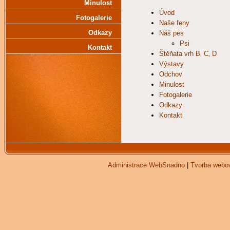
Minulost
Úvod
Fotogalerie
Naše feny
Odkazy
Náš pes
Psi
Kontakt
Štěňata vrh B‚ C‚ D
Výstavy
Odchov
Minulost
Fotogalerie
Odkazy
Kontakt
Administrace WebSnadno
|
Tvorba webo